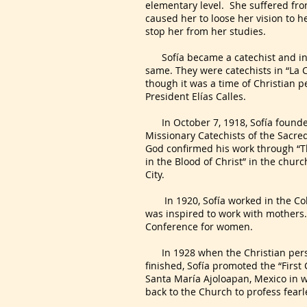
elementary level. She suffered fro
caused her to loose her vision to he
stop her from her studies.
Sofía became a catechist and invi
same. They were catechists in “La 
though it was a time of Christian p
President Elías Calles.
In October 7, 1918, Sofía founde
Missionary Catechists of the Sacre
God confirmed his work through “T
in the Blood of Christ” in the chur
City.
In 1920, Sofía worked in the Co
was inspired to work with mothers.
Conference for women.
In 1928 when the Christian pers
finished, Sofía promoted the “First 
Santa María Ajoloapan, Mexico in
back to the Church to profess fearle