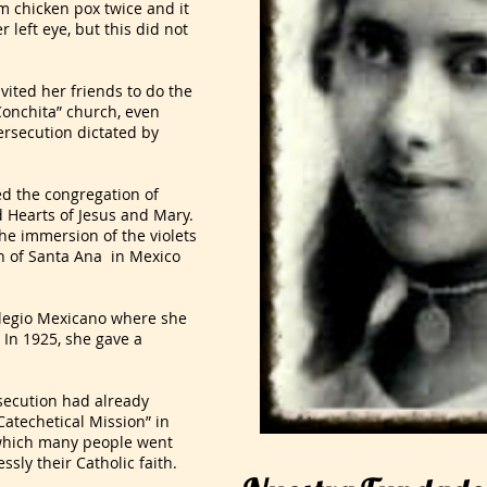
m chicken pox twice and it
r left eye, but this did not
ted her friends to do the
Conchita” church, even
ersecution dictated by
d the congregation of
d Hearts of Jesus and Mary.
he immersion of the violets
ch of Santa Ana in Mexico
legio Mexicano where she
 In 1925, she gave a
ecution had already
Catechetical Mission” in
 which many people went
ssly their Catholic faith.