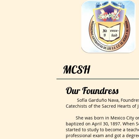
MCSH
Our Foundress
Sofía Garduño Nava, Foundress 
Catechists of the Sacred Hearts of 
She was born in Mexico City on 
baptized on April 30, 1897. When S
started to study to become a teache
professional exam and got a degree