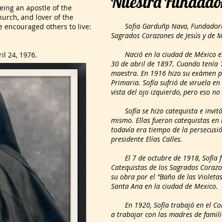
Nuestra Fundado
ng an apostle of the
hurch, and lover of the
Sofia Garduñp Nava, Fundadora de
e encouraged others to live:
Sagrados Corazones de Jesús y de M
Nació en la ciudad de México el 1
l 24, 1976.
30 de abril de 1897. Cuando tenía 
maestra. En 1916 hizo su exámen p
Primaria. Sofía sufrió de viruela en
vista del ojo izquierdo, pero eso no
Sofía se hizo catequista e invitó
mismo. Ellas fueron catequistas en 
todavía era tiempo de la persecusi
presidente Elías Calles.
El 7 de octubre de 1918, Sofía fu
Catequistas de los Sagrados Corazo
su obra por el "Baño de las Violetas
Santa Ana en la ciudad de Mexico.
En 1920, Sofía trabajó en el Cole
a trabajar con las madres de famili