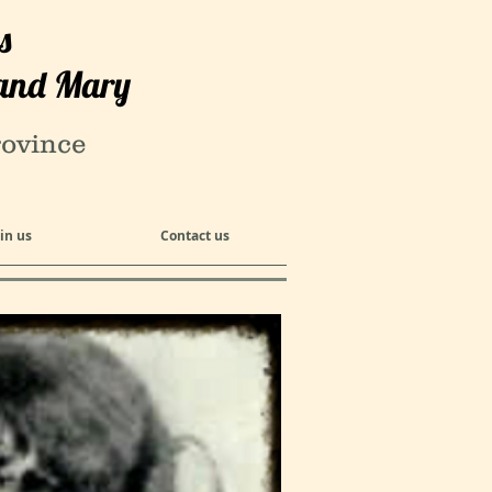
s
s and Mary
rovince
oin us
Contact us